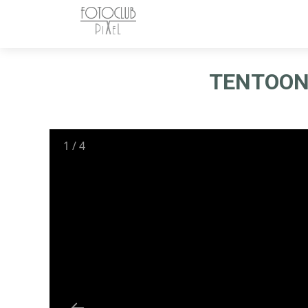
TENTOONS
1
/
4